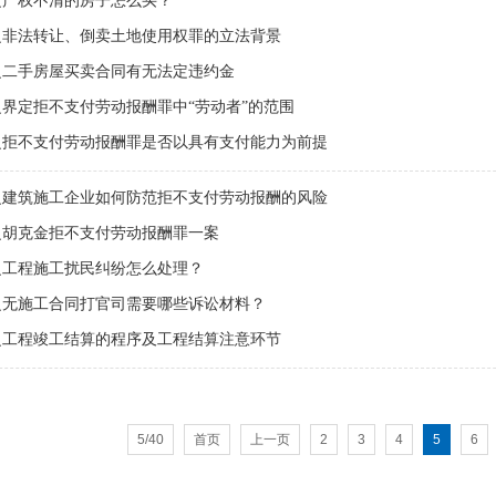
之产权不清的房子怎么买？
之非法转让、倒卖土地使用权罪的立法背景
之二手房屋买卖合同有无法定违约金
界定拒不支付劳动报酬罪中“劳动者”的范围
之拒不支付劳动报酬罪是否以具有支付能力为前提
之建筑施工企业如何防范拒不支付劳动报酬的风险
之胡克金拒不支付劳动报酬罪一案
之工程施工扰民纠纷怎么处理？
之无施工合同打官司需要哪些诉讼材料？
之工程竣工结算的程序及工程结算注意环节
5/40
首页
上一页
2
3
4
5
6